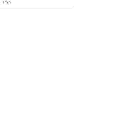
o
· 1 min