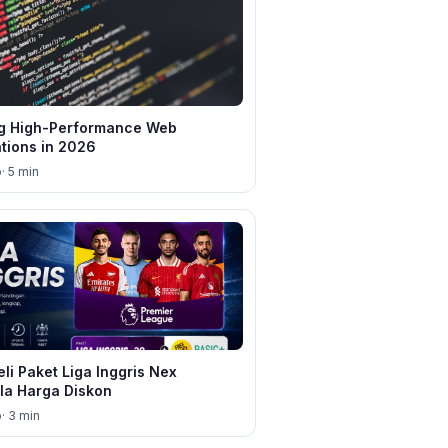
ng High-Performance Web
ations in 2026
o
· 5 min
li Paket Liga Inggris Nex
la Harga Diskon
o
· 3 min