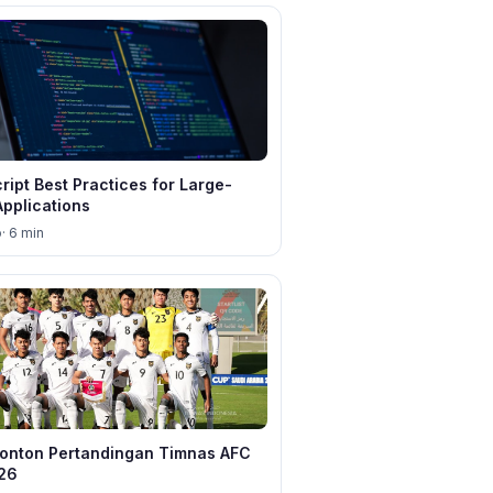
ipt Best Practices for Large-
Applications
o
· 6 min
onton Pertandingan Timnas AFC
26