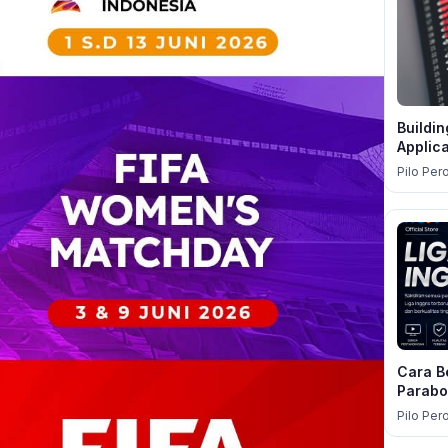
Buildi
Applic
Pilo Per
Cara Be
Parabo
Pilo Per